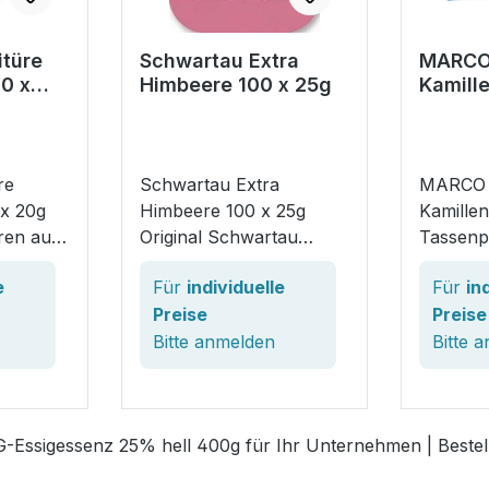
itüre
Schwartau Extra
MARCO
00 x
Himbeere 100 x 25g
Kamill
1,25g 
re
Schwartau Extra
MARCO
 x 20g
Himbeere 100 x 25g
Kamillen
ren aus
Original Schwartau
Tassenp
häuser
Qualität in den
Nachhalt
e
Für
individuelle
Für
in
senen
praktischen
Bestfor
Preise
Preise
t einem
Portionsschalen.
Sortimen
n 35 %
Konfitüren in Extra-
Bitte
anmelden
stationä
Bitte
a
ewählte
Qualität mit 45%
Teevers
Fruchtanteil. Perfekt für
Kliniken
nende
Hotels, Restaurants mit
Kranken
-Essigessenz 25% hell 400g für Ihr Unternehmen | Bestelle
ntieren
Frühstücksangebot,
Pflegeh
peziel
Gastronomie, zum
Nachhal