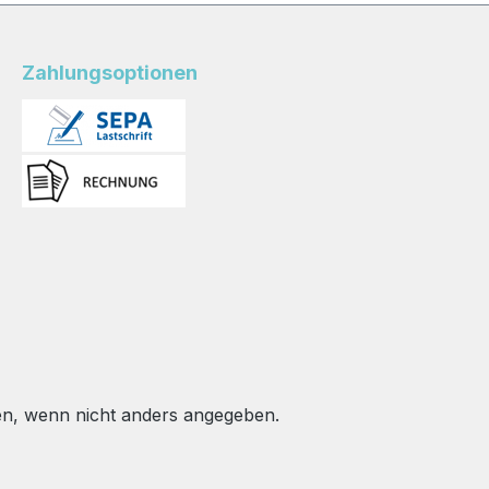
ieneschutz
und Hygieneschutz
durch
uvertierung
Papierkuvertierung
Zahlungsoptionen
gerechte
HACCP-gerechte
ung einzeln
Verpackung einzeln
rte
kuvertierte
ortionen
Tassenportionen
chtel mit
Faltschachtel mit
meöffnung
Entnahmeöffnung
chtel und
Faltschachtel und
l im Altpapier
Umbeutel im Altpapier
bar
recyclebar
hendes Layout
Ansprechendes Layout
tenspezifische
und sortenspezifische
ierung 20
Farbcodierung 20
ortionen zu je
Tassenportionen zu je
, wenn nicht anders angegeben.
1,75g