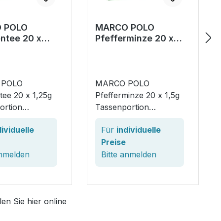
 POLO
MARCO POLO
entee 20 x
Pfefferminze 20 x
Tassenportion
1,5g Tassenportion
 POLO
MARCO POLO
tee 20 x 1,25g
Pfefferminze 20 x 1,5g
ortion
Tassenportion
igkeit in
Nachhaltigkeit in
dividuelle
Für
individuelle
m Das Basis-
Bestform Das Basis-
Preise
t für die
Sortiment für die
re
nmelden
stationäre
Bitte
anmelden
orgung in
Teeversorgung in
,
Kliniken,
häusern und
Krankenhäusern und
n Sie hier online
eimen.
Pflegeheimen.
tiger Aroma-
Nachhaltiger Aroma-