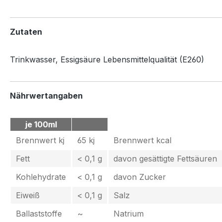
Zutaten
Trinkwasser, Essigsäure Lebensmittelqualität (E260)
Nährwertangaben
je 100ml
Brennwert kj
65 kj
Brennwert kcal
Fett
< 0,1 g
davon gesättigte Fettsäuren
Kohlehydrate
< 0,1 g
davon Zucker
Eiweiß
< 0,1 g
Salz
Ballaststoffe
~
Natrium