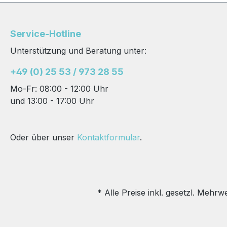
für Gastronomie und
für Gastronomie
Systemgastronomie,
Systemgastronom
Catering und Hotellerie,
Catering und Hote
Service-Hotline
Gemeinschaftsverpflegu
Gemeinschaftsve
Unterstützung und Beratung unter:
ng in Großküchen und
ng in Großküche
andere Großanwender:
andere Großanw
+49 (0) 25 53 / 973 28 55
Ausgezeichneter
Ausgezeichneter
Mo-Fr: 08:00 - 12:00 Uhr
Markenqualität und
Markenqualität 
und 13:00 - 17:00 Uhr
bedarfsgerechte
bedarfsgerechte
Gebindegrößen. 100
Gebindegrößen. 
Portionsschalen zu je
Portionsschalen 
Oder über unser
Kontaktformular
.
20g Vielfältig,
20g Vielfältig,
qualitätsbewusst,
qualitätsbewusst
günstig. ObstLand steht
günstig. ObstLan
für ein unschlagbares
für ein unschlag
Preis-/Leistungsverhältni
Preis-/Leistungsv
* Alle Preise inkl. gesetzl. Mehrw
s
s