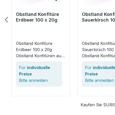
Obstland Konfitüre
Obstland Konf
Erdbeer 100 x 20g
Sauerkirsch 1
20g
Obstland Konfitüre
Obstland Konfitü
Erdbeer 100 x 20g
Sauerkirsch 100
Obstland Konfitüren aus
Obstland Konfitü
dem Hause Mühlhäuser
dem Hause Mühl
Für
individuelle
Für
individuell
werden aus erlesenen
werden aus erle
Preise
Preise
Früchten und mit einem
Früchten und mi
Fruchtgehalt von 35 %
Bitte
anmelden
Fruchtgehalt vo
Bitte
anmelden
zubereitet. Ausgewählte
zubereitet. Ausg
Zutaten und eine
Zutaten und eine
besonders schonende
besonders scho
Kaufen Sie SURIG
Zubereitung garantieren
Zubereitung gara
beste Qualität. Speziel
beste Qualität. S