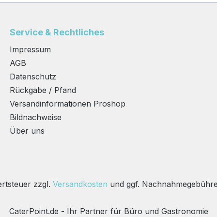
 und
Mitnehmen für die Reise
und Hyg
ie,
oder einfach für den
durch
llerie,
Frühstückstisch zu
Papierk
Service & Rechtliches
rpflegu
Hause. Hergestellt aus
HACCP-
Impressum
n und
45g Frucht je 100g
Verpack
ender:
Inhalt: 100 Praktische
kuvertie
AGB
Portionspackungen zu je
Tassenp
Datenschutz
und
25g Schwartau Extra
Faltscha
Rückgabe / Pfand
Portionsschalen - in der
Entnah
Versandinformationen Proshop
100
für Hotel und
Faltscha
Bildnachweise
zu je
Gastronomie optimierte
Umbeute
Über uns
Großpackung!
recycle
,
Ansprec
d steht
und sor
bares
Farbcod
erhältni
Tassenp
ertsteuer zzgl.
Versandkosten
und ggf. Nachnahmegebühren
1,75g
CaterPoint.de - Ihr Partner für Büro und Gastronomie