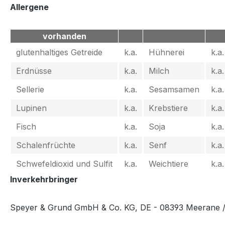
Allergene
vorhanden
glutenhaltiges Getreide
k.a.
Hühnerei
k.a.
Erdnüsse
k.a.
Milch
k.a.
Sellerie
k.a.
Sesamsamen
k.a.
Lupinen
k.a.
Krebstiere
k.a.
Fisch
k.a.
Soja
k.a.
Schalenfrüchte
k.a.
Senf
k.a.
Schwefeldioxid und Sulfit
k.a.
Weichtiere
k.a.
Inverkehrbringer
Speyer & Grund GmbH & Co. KG, DE - 08393 Meerane 