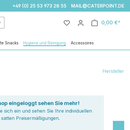
+49 (0) 25 53 973 28 55
MAIL@CATERPOINT.DE
Du hast 0 Produkte auf d
0,00 €
Ware
fte Snacks
Hygiene und Reinigung
Accessoires
Hersteller
hop eingeloggt sehen Sie mehr!
e sich ein und sehen Sie Ihre individuellen
t satten Preisermäßigungen.