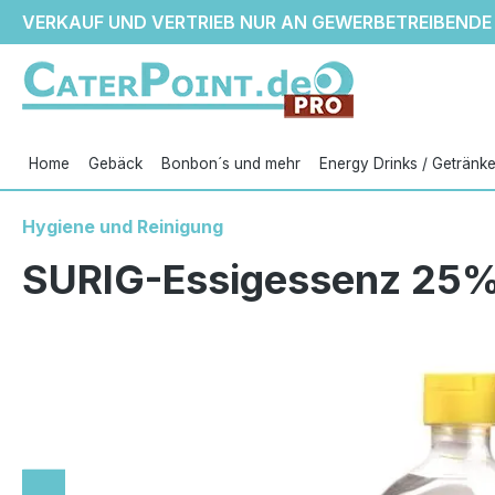
VERKAUF UND VERTRIEB NUR AN GEWERBETREIBENDE
m Hauptinhalt springen
Zur Suche springen
Zur Hauptnavigation springen
Home
Gebäck
Bonbon´s und mehr
Energy Drinks / Getränk
Hygiene und Reinigung
SURIG-Essigessenz 25%
Bildergalerie überspringen